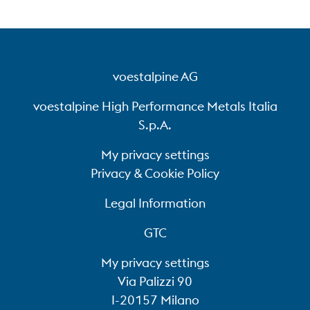
voestalpine AG
voestalpine High Performance Metals Italia
S.p.A.
My privacy settings
Privacy & Cookie Policy
Legal Information
1900
Sviluppo del rivoluzionario acciaio
GTC
rapido BÖHLER “BÖHLER Rapid” di
My privacy settings
Fridolin Reiser
Via Palizzi 90
I-20157 Milano